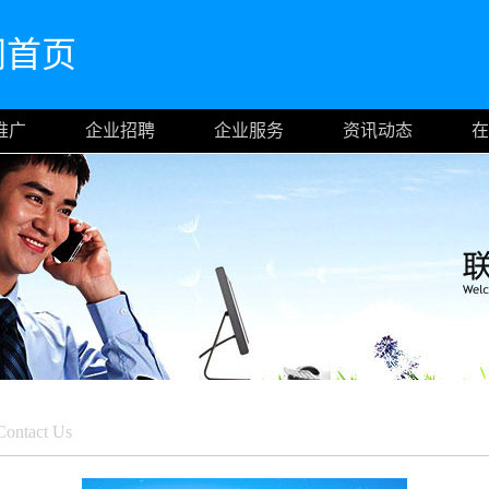
官网首页
推广
企业招聘
企业服务
资讯动态
在
ontact Us