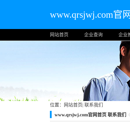
www.qrsjwj.com
网站首页
企业查询
企业
位置：
网站首页
|
联系我们
www.qrsjwj.com官网首页 联系我们
C